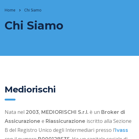
Home
Chi Siamo
Chi Siamo
Mediorischi
Nata nel
,
è un
2003
MEDIORISCHI
S.r.l.
Broker di
e
iscritto alla Sezione
Assicurazione
Riassicurazione
B del Registro Unico degli Intermediari presso l’
Ivass
con il numero
. Ha un capitale sociale di