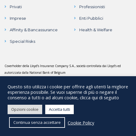
Privati
Professionisti
Imprese
Enti Pubblici
Affinity & Bancassurance
Health & Welfare
Special Risks
Coverholder della Lloyd’s Insurance Company S.A., società controllata dai Lloyd’s ed
autorizzata dalla National Bank of Belgium
Questo sito utilizza i cookie per offrire agli utenti la migliore
esperienza possibile. Se vuoi saperne di più o negare il
consenso a tutti o ad alcuni cookie, clicca qui di seguito
Copyright © 2018 Mediorischi Srl. All rights reserved | C.F.
Opzioni cookie
Accetta tutti
07784390010 - P.IVA 13208960156 - REA 07784390010 | Iscrizione al
registro Unico degli Intermediari n° B000128535. Capitale Sociale €
Cookie Policy
Continua senza accettare
120.360,00 interamente versato |
Privacy Policy
-
Cookie Policy
|
Powered by
eNetworks