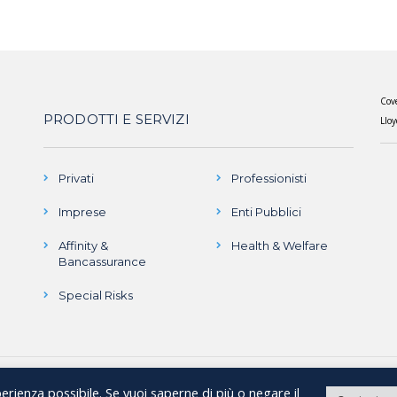
Cove
PRODOTTI E SERVIZI
Lloy
Privati
Professionisti
Imprese
Enti Pubblici
Affinity &
Health & Welfare
Bancassurance
Special Risks
sperienza possibile. Se vuoi saperne di più o negare il
| C.F. 07784390010 - P.IVA 13208960156 - REA 07784390010 | Iscrizione al re