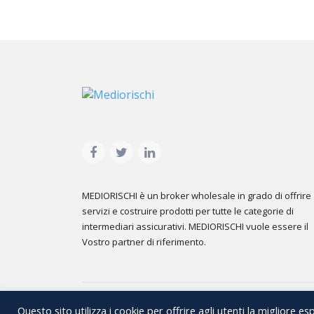
MEDIORISCHI è un broker wholesale in grado di offrire
servizi e costruire prodotti per tutte le categorie di
intermediari assicurativi. MEDIORISCHI vuole essere il
Vostro partner di riferimento.
Questo sito utilizza i cookie per offrire agli utenti la migliore e
Copyright © 2018 Mediorischi Srl. All rights reserved 