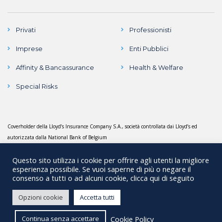
Privati
Professionisti
Imprese
Enti Pubblici
Affinity & Bancassurance
Health & Welfare
Special Risks
Coverholder della Lloyd’s Insurance Company S.A., società controllata dai Lloyd’s ed
autorizzata dalla National Bank of Belgium
Questo sito utilizza i cookie per offrire agli utenti la migliore
esperienza possibile. Se vuoi saperne di più o negare il
consenso a tutti o ad alcuni cookie, clicca qui di seguito
Copyright © 2018 Mediorischi Srl. All rights reserved | C.F.
Opzioni cookie
Accetta tutti
07784390010 - P.IVA 13208960156 - REA 07784390010 | Iscrizione al
registro Unico degli Intermediari n° B000128535. Capitale Sociale €
Cookie Policy
Continua senza accettare
120.360,00 interamente versato |
Privacy Policy
-
Cookie Policy
|